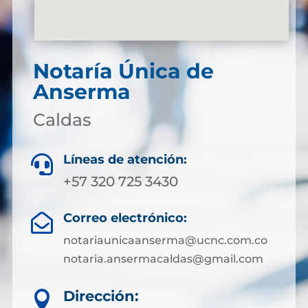
Notaría Única de
Anserma
Caldas
Líneas de atención:

+57 320 725 3430
Correo electrónico:

notariaunicaanserma@ucnc.com.co
notaria.ansermacaldas@gmail.com
Dirección:
