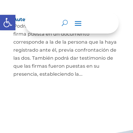
Abrir barra de herramientas
Autenticación de Firma
Podrá dar testimonio escrito de que la
firma puesta en un documento
corresponde a la de la persona que la haya
registrado ante él, previa confrontación de
las dos. También podrá dar testimonio de
que las firmas fueron puestas en su
presencia, estableciendo la...