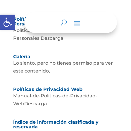
Abrir barra de herramientas
Política de Tratamiento de Datos
Personales.
Política de Tratamiento de Datos
Personales Descarga
Galería
Lo siento, pero no tienes permiso para ver
este contenido,
Políticas de Privacidad Web
Manual-de-Politicas-de-Privacidad-
WebDescarga
Índice de información clasificada y
reservada