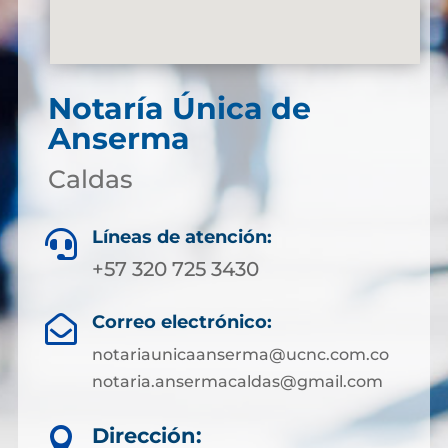
Notaría Única de
Anserma
Caldas
Líneas de atención:

+57 320 725 3430
Correo electrónico:

notariaunicaanserma@ucnc.com.co
notaria.ansermacaldas@gmail.com
Dirección:
