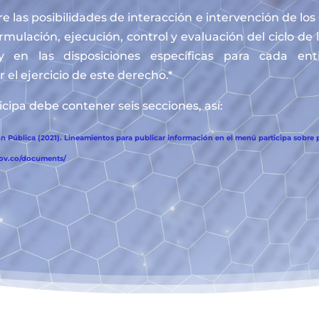
e las posibilidades de interacción e intervención de lo
ormulación, ejecución, control y evaluación del ciclo de 
y en las disposiciones específicas para cada en
 el ejercicio de este derecho.*
cipa debe contener seis secciones, así:
 Pública (2021). Lineamientos para publicar información en el menú participa sobre p
gov.co/documents/