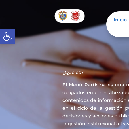
Inicio
Abrir barra de herramientas
¿Qué es?
El Menú Participa es una 
obligados en el encabezado 
contenidos de información 
en el ciclo de la gestión 
decisiones y acciones públi
la gestión institucional a tra