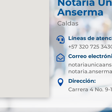
Notaría Ún
Anserma
Caldas
Líneas de atenc

+57 320 725 343
Correo electrón

notariaunicaa
notaria.anserm
Dirección:

Carrera 4 No. 9-