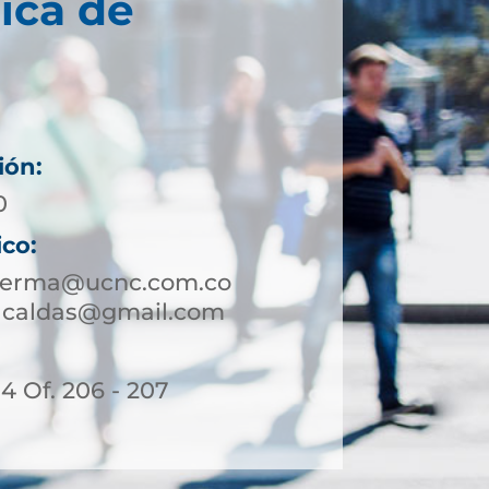
ica de
ión:
0
ico:
nserma@ucnc.com.co
acaldas@gmail.com
14 Of. 206 - 207