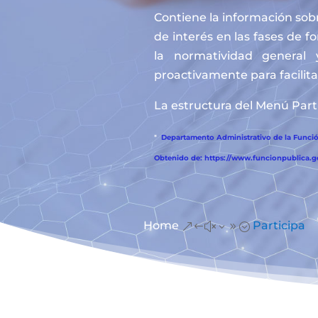
Contiene la información sobr
de interés en las fases de f
la normatividad general 
proactivamente para facilitar
La estructura del Menú Parti
*
Departamento Administrativo de la Función
Obtenido de: https://www.funcionpublica.
Home
Participa
&#x39;