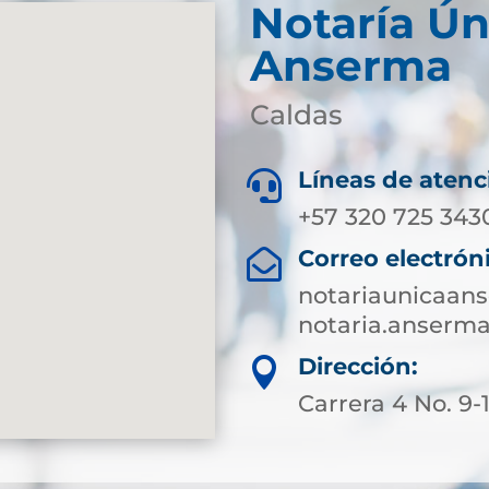
Notaría Ún
Anserma
Caldas
Líneas de atenc

+57 320 725 343
Correo electrón

notariaunicaa
notaria.anserm
Dirección:

Carrera 4 No. 9-