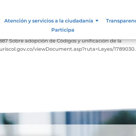
Atención y servicios a la ciudadanía
Transparen
Participa
bia. https://www.suin-juriscol.gov.co/viewDocument.as
887 Sobre adopción de Códigos y unificación de la
-juriscol.gov.co/viewDocument.asp?ruta=Leyes/1789030..