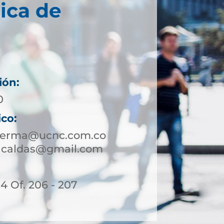
ica de
ión:
0
ico:
nserma@ucnc.com.co
acaldas@gmail.com
14 Of. 206 - 207