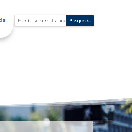
cia
p?
.