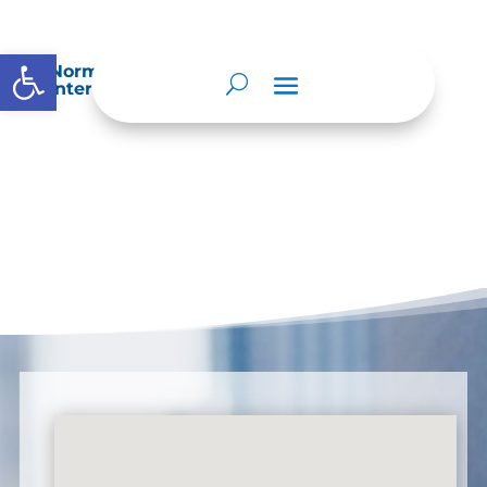
Abrir barra de herramientas
Normatividad especial que les aplique de
interés.