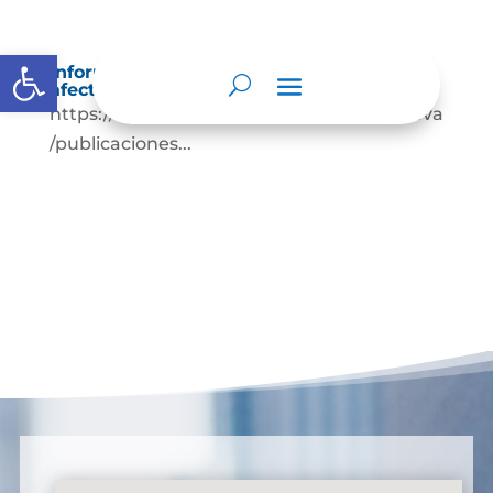
Abrir barra de herramientas
Información sobre decisiones que puede
afectar al público
https://www.funcionpublica.gov.co/web/eva
/publicaciones...