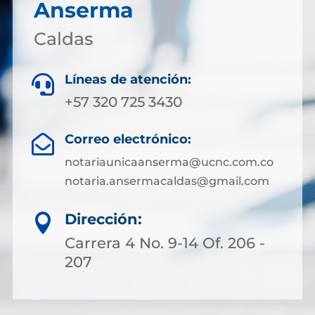
Anserma
Caldas
Líneas de atención:

+57 320 725 3430
Correo electrónico:

notariaunicaanserma@ucnc.com.co
notaria.ansermacaldas@gmail.com
Dirección:

Carrera 4 No. 9-14 Of. 206 -
207