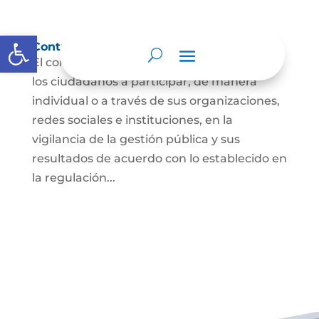
Abrir barra de herramientas
Control social
El control social es el derecho y el deber de
los ciudadanos a participar, de manera
individual o a través de sus organizaciones,
redes sociales e instituciones, en la
vigilancia de la gestión pública y sus
resultados de acuerdo con lo establecido en
la regulación...