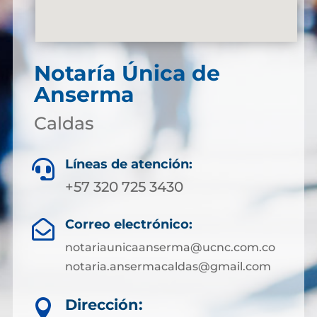
Notaría Única de
Anserma
Caldas
Líneas de atención:

+57 320 725 3430
Correo electrónico:

notariaunicaanserma@ucnc.com.co
notaria.ansermacaldas@gmail.com
Dirección:
