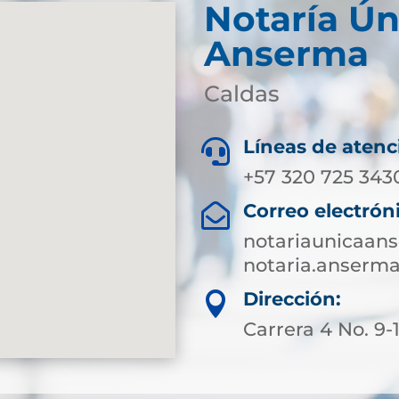
Notaría Ún
Anserma
Caldas
Líneas de atenc

+57 320 725 343
Correo electrón

notariaunicaa
notaria.anserm
Dirección:

Carrera 4 No. 9-