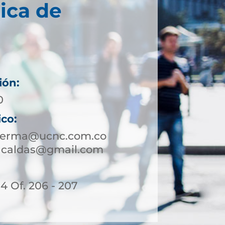
ica de
ión:
0
ico:
nserma@ucnc.com.co
acaldas@gmail.com
14 Of. 206 - 207