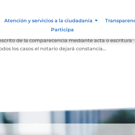
 para otorgar escritura pública
Atención y servicios a la ciudadanía
Transparen
Participa
persona concurrió a la notaría a otorgar una escritur
 escrito de la comparecencia mediante acta o escritura
odos los casos el notario dejará constancia...