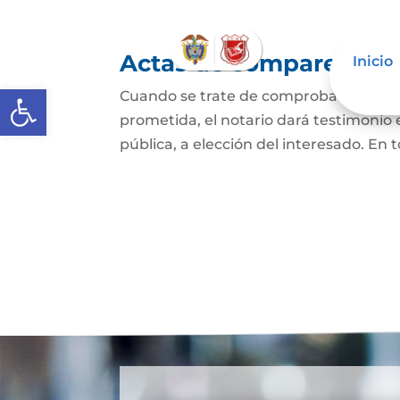
Actas de comparecencia
Inicio
Abrir barra de herramientas
Cuando se trate de comprobar que una 
prometida, el notario dará testimonio
pública, a elección del interesado. En t