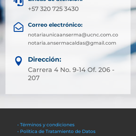

+57 320 725 3430
Correo electrónico:

notariaunicaanserma@ucnc.com.co
notaria.ansermacaldas@gmail.com
Dirección:

Carrera 4 No. 9-14 Of. 206 -
207
• Términos y condiciones
• Política de Tratamiento de Datos