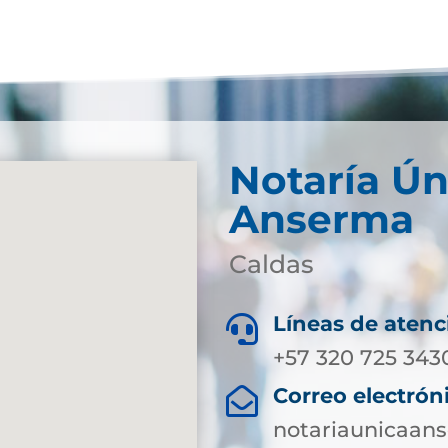
Notaría Ún
Anserma
Caldas
Líneas de atenc

+57 320 725 343
Correo electrón

notariaunicaa