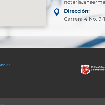
notaria.anserm
Dirección:

Carrera 4 No. 9-
onales