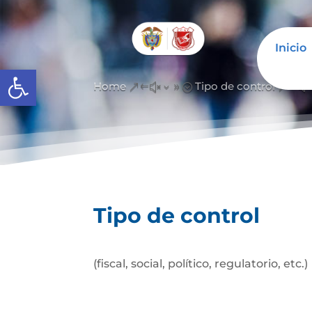
Inicio
Abrir barra de herramientas
Home
Tipo de control
&#x39;
&#x
Tipo de control
(fiscal, social, político, regulatorio, etc.)