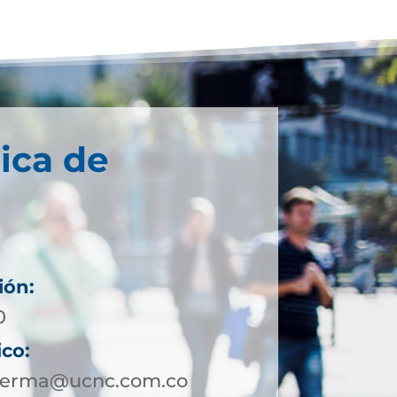
ica de
ión:
0
ico:
nserma@ucnc.com.co