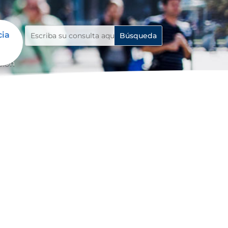
cia
ción