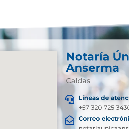
Notaría Ún
Anserma
Caldas
Líneas de atenc

+57 320 725 343
Correo electrón

notariaunicaa