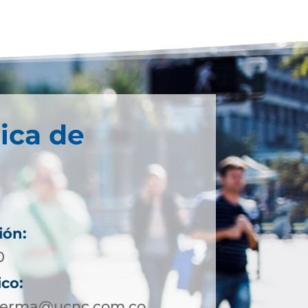
ica de
ión:
0
ico:
nserma@ucnc.com.co