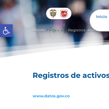
Inicio
Abrir barra de herramientas
Home
Registros de activos 
&#x39;
Registros de activo
www.datos.gov.co