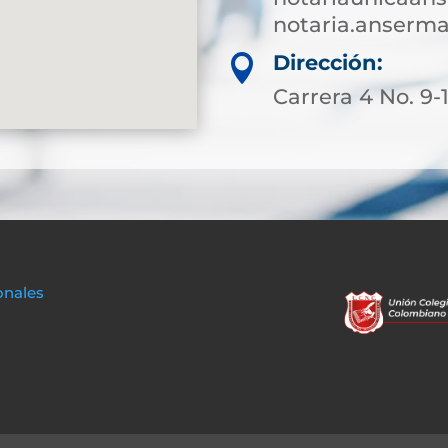
notaria.anserm
Dirección:

Carrera 4 No. 9-
onales