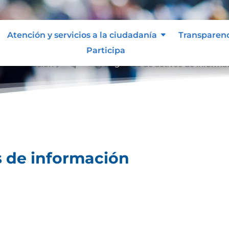
Atención y servicios a la ciudadanía
Transparen
Participa
de información
Registros de activos de informa
&#x39;
s de información