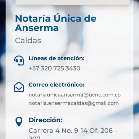
Notaría Única de
Anserma
Caldas
Líneas de atención:

+57 320 725 3430
Correo electrónico:

notariaunicaanserma@ucnc.com.co
notaria.ansermacaldas@gmail.com
Dirección:

Carrera 4 No. 9-14 Of. 206 -
207